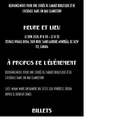
Rejoignez-nous pour une soirée de cabaret burlesque et de
cocktails dans un bar clandestin!
Heure et lieu
12 juin 2026, 19 h 00 – 22 h 30
L'Espace Wiggle Room, 3874 Boul. Saint-Laurent, Montréal, QC H2W
1Y2, Canada
À propos de l'événement
Rejoignez-nous pour une soirée de cabaret burlesque et de 
cocktails dans un bar clandestin!
Cast: Miami Minx, Enshantay, BiG SiSSY, Leia Vontress, Freida 
Nipple & Frenchy Jones
Billets