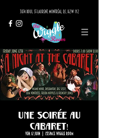
3874 BOUL. ST-LAURENT, MONTRÉAL, QC, H2W 1Y2
Une soirée au
cabaret!
ven. 12 juin
  |  
L'Espace Wiggle Room