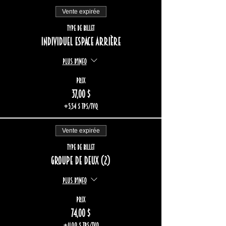
Vente expirée
Type de billet
Individuel espace arrière
Plus d'info
Prix
37,00 $
+5,54 $ TPS/TVQ
Vente expirée
Type de billet
Groupe de deux (2)
Plus d'info
Prix
74,00 $
+11,08 $ TPS/TVQ