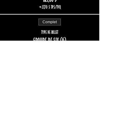
+27,70 $ TPS/TVQ
Complet
Type de billet
Groupe de six (6)
Plus d'info
Prix
222,00 $
+33,24 $ TPS/TVQ
Complet
Type de billet
Groupe de huit (8)
Plus d'info
Prix