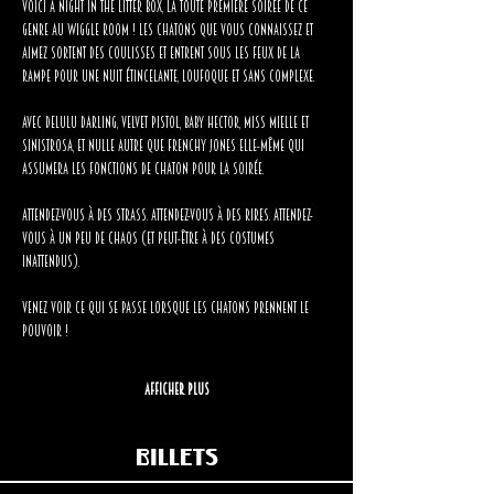
Voici A Night in the Litter Box, la toute première soirée de ce 
genre au Wiggle Room ! Les chatons que vous connaissez et 
aimez sortent des coulisses et entrent sous les feux de la 
rampe pour une nuit étincelante, loufoque et sans complexe.
Avec Delulu Darling, Velvet Pistol, Baby Hector, Miss Mielle et 
Sinistrosa, et nulle autre que Frenchy Jones elle-même qui 
assumera les fonctions de chaton pour la soirée.
Attendez-vous à des strass. Attendez-vous à des rires. Attendez-
vous à un peu de chaos (et peut-être à des costumes 
inattendus).
Venez voir ce qui se passe lorsque les chatons prennent le 
pouvoir !
Afficher plus
Billets