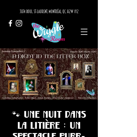
3874 BOUL. ST-LAURENT, MONTRÉAL, QC, H2W 1Y2
🐾 Une nuit dans
la litière : un
spectacle purr-