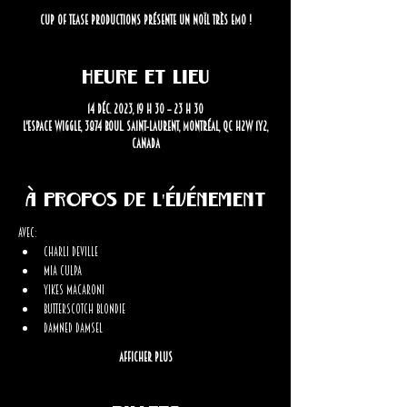
Cup Of Tease productions présente UN NOËL TRÈS EMO !
Heure et lieu
14 déc. 2023, 19 h 30 – 23 h 30
L'Espace Wiggle, 3874 Boul. Saint-Laurent, Montréal, QC H2W 1Y2,
Canada
À propos de l'événement
Avec:
Charli Deville
Mia Culpa
Yikes Macaroni
Butterscotch Blondie
Damned Damsel
Afficher plus