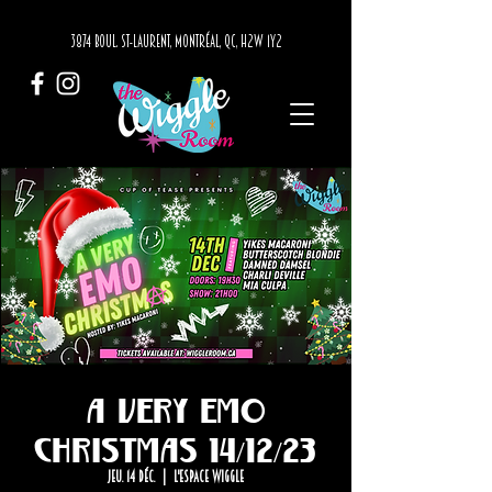
3874 BOUL. ST-LAURENT, MONTRÉAL, QC, H2W 1Y2
A Very Emo
Christmas 14/12/23
jeu. 14 déc.
  |  
L'Espace Wiggle