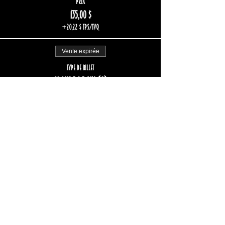
Prix
135,00 $
+20,22 $ TPS/TVQ
Vente expirée
Type de billet
Groupe de six (6)
Plus d'info
Prix
162,00 $
+24,26 $ TPS/TVQ
Vente expirée
Type de billet
Groupe de huit (8)
Plus d'info