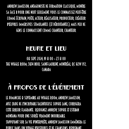
Andrew Jamieson, antagoniste de formation classique, montre
sa face B pour une nuit seulement. Vous le connaissez peut-être
comme écrivain, poète, acteur, réalisateur, producteur, créateur
d'œuvres immersives stimulantes (et déroutantes), mais peu de
gens le connaissent comme chanteur, chanteur.
Heure et lieu
08 sept. 2024, 19 h 00 – 23 h 00
The Wiggle Room, 3874 Boul. Saint-Laurent, Montréal, QC H2W 1Y2,
Canada
À propos de l'événement
Le dimanche 8 septembre au Wiggle Room, Andrew Jamieson, 
avec l'aide de l'incroyable talentueuse Sophie Lane, corrigera 
cette erreur flagrante.  Rejoignez Andrew, Sophie et Esteban 
Montana pour une soirée vraiment inoubliable.
S'appuyant sur sa vie d'interprète, Andrew Jamieson emmènera le 
public dans un voyage d'histoires et de chansons, reprenant 