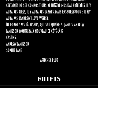
certaines de ses compositions de théâtre musical préférées. Il y 
aura des rires, il y aura des larmes, mais rassurez-vous : il n'y 
aura PAS d'Andrew Lloyd Webber.
Ne dormez pas là-dessus, qui sait quand, si jamais, Andrew 
Jamieson montrera à nouveau ce côté-là !?
CASTING:
Andrew Jamieson
Sophie Lane
Afficher plus
Billets
Complet
Prix
27,00 $