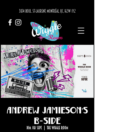
3874 BOUL. ST-LAURENT, MONTRÉAL, QC, H2W 1Y2
Andrew Jamieson's
B-Side
dim. 08 sept.
  |  
The Wiggle Room