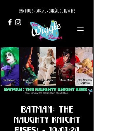
3874 BOUL. ST-LAURENT, MONTRÉAL, QC, H2W 1Y2
Batman: The
Naughty Knight
Rises! - 19/01/24