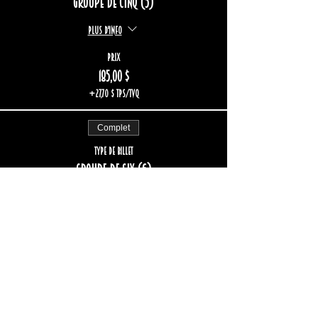
Groupe de cinq (5)
Plus d'info
Prix
185,00 $
+27,70 $ TPS/TVQ
Complet
Type de billet
Groupe de six (6)
Plus d'info
Prix
222,00 $
+33,24 $ TPS/TVQ
Complet