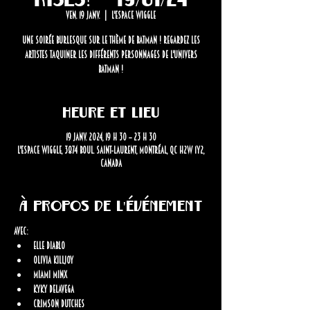
ven. 19 janv.
  |  
L'espace Wiggle
Une soirée burlesque sur le thème de Batman ! Regardez les
artistes taquiner les différents personnages de l'univers
Batman !
Heure et lieu
19 janv. 2024, 19 h 30 – 23 h 30
L'espace Wiggle, 3874 Boul. Saint-Laurent, Montréal, QC H2W 1Y2,
Canada
À propos de l'événement
Avec: 
Elle Diablo 
Olivia Killjoy 
Miami Minx 
KyKy Delavega
Crimson Dutches