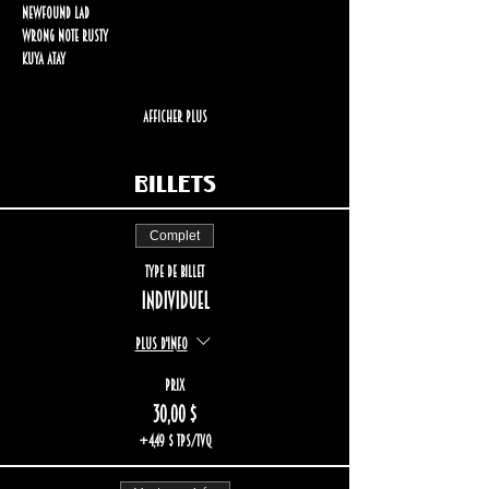
Newfound Lad
Wrong Note Rusty
Kuya Atay
Afficher plus
Billets
Complet
Type de billet
Individuel
Plus d'info
Prix
30,00 $
+4,49 $ TPS/TVQ