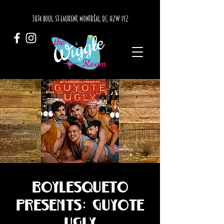
3874 BOUL. ST-LAURENT, MONTRÉAL, QC, H2W 1Y2
BoylesqueTO
presents: Guyote
Ugly