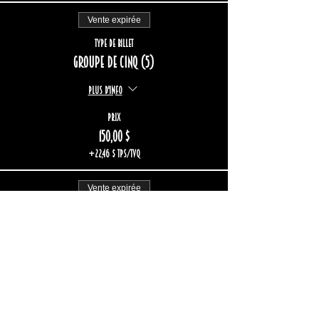
Vente expirée
Type de billet
Groupe de cinq (5)
Plus d'info
Prix
150,00 $
+22,46 $ TPS/TVQ
Vente expirée
Type de billet
Groupe de six (6)
Plus d'info
Prix
180,00 $