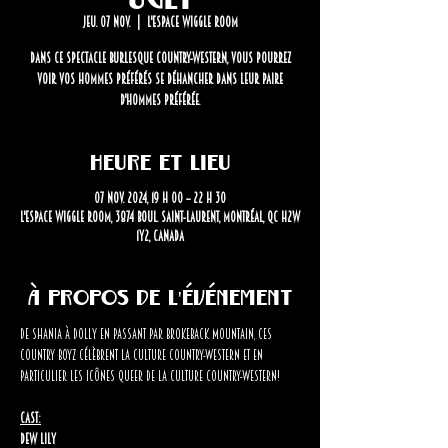
jeu. 07 nov.
  |  
L'Espace Wiggle Room
Dans ce spectacle burlesque country-western, vous pourrez
voir vos hommes préférés se déhancher dans leur paire
d'hommes préférée.
Heure et lieu
07 nov. 2024, 19 h 00 – 22 h 30
L'Espace Wiggle Room, 3874 Boul. Saint-Laurent, Montréal, QC H2W
1Y2, Canada
À propos de l'événement
De Shania à Dolly en passant par Brokeback Mountain, ces 
country boyz célèbrent la culture country-western et en 
particulier les icônes queer de la culture country-western!
CAST:
Dew Lily