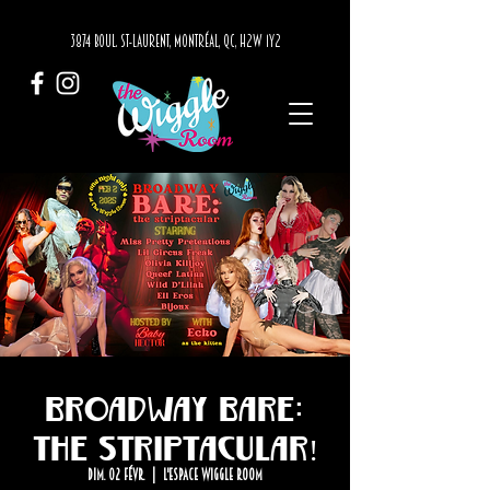
3874 BOUL. ST-LAURENT, MONTRÉAL, QC, H2W 1Y2
Broadway Bare:
The Striptacular!
dim. 02 févr.
  |  
L'Espace Wiggle Room