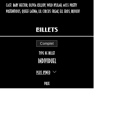
Cast: Baby Hector, Olivia Killjoy, Wild D'Lilah, Miss Pretty 
Pretentious, Queef Latina, Lil Circus Freak, Ell Eros, Bijoux!
Billets
Complet
Type de billet
Individuel
Plus d'info
Prix
25,00 $
+3,74 $ TPS/TVQ
Cet événement est complet