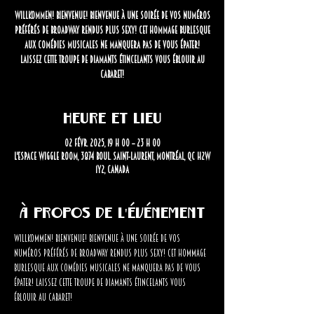
Willkommen! Bienvenue! Bienvenue à une soirée de vos numéros
préférés de Broadway rendus plus sexy! Cet hommage burlesque
aux comédies musicales ne manquera pas de vous épater!
Laissez cette troupe de diamants étincelants vous éblouir au
cabaret!
Heure et lieu
02 févr. 2025, 19 h 00 – 23 h 00
L'Espace Wiggle Room, 3874 Boul. Saint-Laurent, Montréal, QC H2W
1Y2, Canada
À propos de l'événement
Willkommen! Bienvenue! Bienvenue à une soirée de vos 
numéros préférés de Broadway rendus plus sexy! Cet hommage 
burlesque aux comédies musicales ne manquera pas de vous 
épater! Laissez cette troupe de diamants étincelants vous 
éblouir au cabaret!