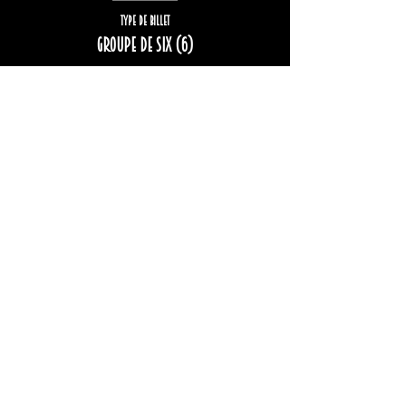
Type de billet
Groupe de six (6)
Plus d'info
Prix
222,00 $
Complet
Type de billet
Groupe de huit (8)
Plus d'info
Prix
296,00 $
Cet événement est complet