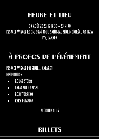
Heure et lieu
05 août 2023, 19 h 30 – 23 h 30
L'Espace Wiggle Room, 3874 Boul. Saint-Laurent, Montréal, QC H2W
1Y2, Canada
À propos de l'événement
L'espace Wiggle presente…. Cabaret!
Distribution:
Rouge Storm
Galadriel Caresse
Roxy Torpedo
KyKy Delavega
Afficher plus
Billets