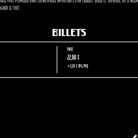
soirée vous plongera dans l'atmosphère envoûtante d'un cabaret Queer et saphique, où se mêlent 
agner le tout.
Billets
Prix
22,00 $
+3,29 $ TPS/TVQ