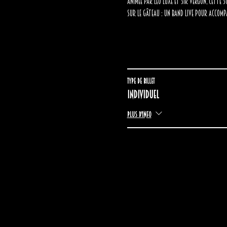
Animée par Léo Luxe et Sir Vergon, cette 
sur le gâteau : un band live pour accomp
Type de billet
Individuel
Plus d'info