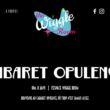
À PROPOS
abaret Opulen
dim. 11 janv.
  |  
L'Espace Wiggle Room
Bienvenue au Cabaret Opulence, où trop n’est JAMAIS assez.