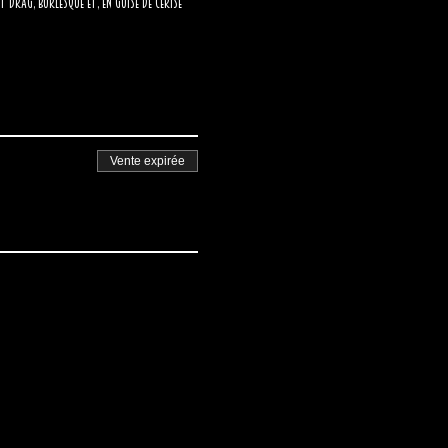
drag, burlesque et, en guise de cerise 
Vente expirée