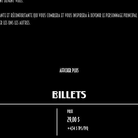
ent devant vous. 
nte et réconfortante qui vous comblera et vous inspirera à devenir le personnage principal de
r les uns les autres.
Afficher plus
Billets
Prix
29,00 $
+4,34 $ TPS/TVQ