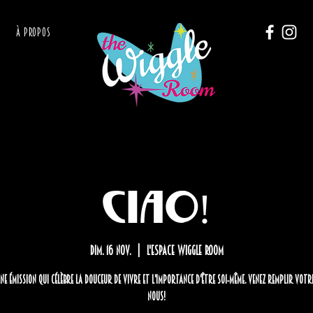
À PROPOS
CIAO!
dim. 16 nov.
  |  
L'Espace Wiggle Room
une émission qui célèbre la douceur de vivre et l'importance d'être soi-même. Venez remplir votr
nous!