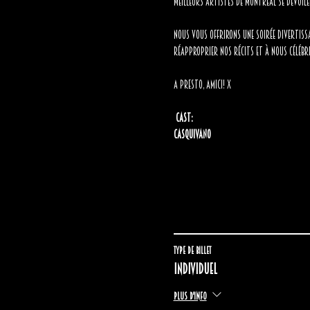
meilleurs artistes de Montréal se dévoil
Nous vous offrirons une soirée divertissa
réapproprier nos récits et à nous célébre
A presto, amici! x
 Cast:
Casquivano  
Type de billet
Individuel
Plus d'info