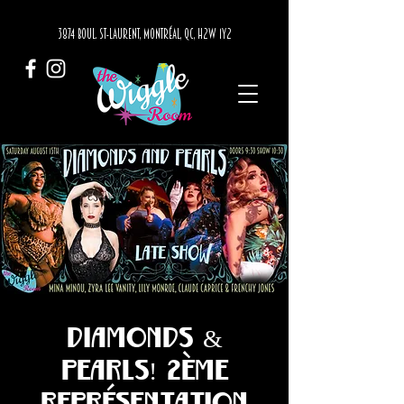
3874 BOUL. ST-LAURENT, MONTRÉAL, QC, H2W 1Y2
Diamonds &
Pearls! 2ème
représentation