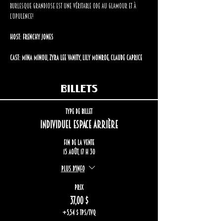
burlesque grandiose est une véritable ode au glamour et à 
l’opulence!
Host: Frenchy Jones
Cast: Mina Minou, Zyra Lee Vanity, Lily Monroe, Claude Caprice
Billets
Type de billet
Individuel espace arrière
Fin de la vente
15 août, 17 h 30
Plus d'info
Prix
37,00 $
+5,54 $ TPS/TVQ