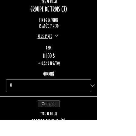
Type de billet
Groupe de trois (3)
Fin de la vente
15 août, 17 h 30
Plus d'info
Prix
111,00 $
+16,62 $ TPS/TVQ
Quantité
Complet
Type de billet
Groupe de cinq (5)
Plus d'info