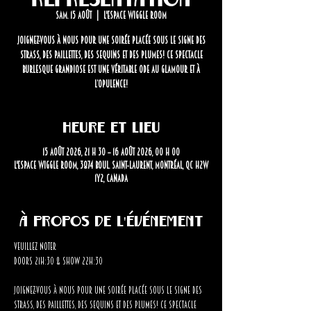
sam. 15 août
  |  
L'Espace Wiggle Room
Joignez-vous à nous pour une soirée placée sous le signe des
strass, des paillettes, des sequins et des plumes! Ce spectacle
burlesque grandiose est une véritable ode au glamour et à
l’opulence!
Heure et lieu
15 août 2026, 21 h 30 – 16 août 2026, 00 h 00
L'Espace Wiggle Room, 3874 Boul. Saint-Laurent, Montréal, QC H2W
1Y2, Canada
À propos de l'événement
Veuillez noter 
Doors 21h:30 & Show 22h:30
Joignez-vous à nous pour une soirée placée sous le signe des 
strass, des paillettes, des sequins et des plumes! Ce spectacle 