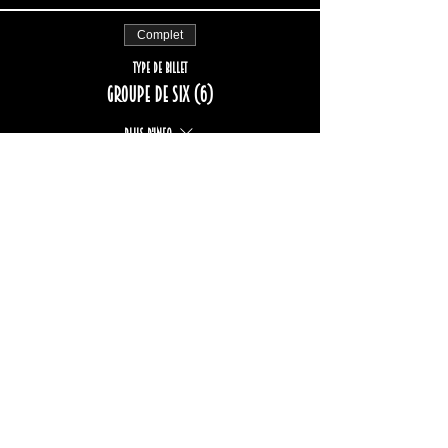
Complet
Type de billet
Groupe de six (6)
Plus d'info
Prix
222,00 $
+33,24 $ TPS/TVQ
Complet
Type de billet
Groupe de huit (8)
Plus d'info
Prix
296,00 $