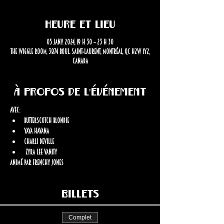
Heure et lieu
05 janv. 2024, 19 h 30 – 23 h 30
The Wiggle Room, 3874 Boul. Saint-Laurent, Montréal, QC H2W 1Y2,
Canada
À propos de l'événement
Avec: 
Butterscotch Blondie 
Yaya Havana 
Charli Deville
 Zyra Lee Vanity
Animé par Frenchy Jones
Billets
Complet