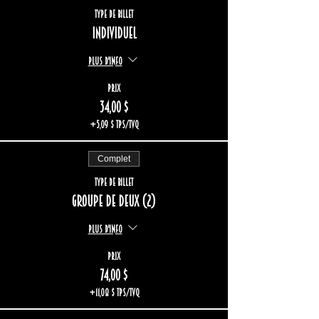
Type de billet
Individuel
Plus d'info
Prix
34,00 $
+5,09 $ TPS/TVQ
Complet
Type de billet
Groupe de deux (2)
Plus d'info
Prix
74,00 $
+11,08 $ TPS/TVQ