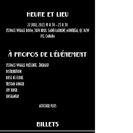
Heure et lieu
22 juill. 2023, 19 h 30 – 23 h 30
L'Espace Wiggle Room, 3874 Boul. Saint-Laurent, Montréal, QC H2W
1Y2, Canada
À propos de l'événement
L'Espace Wiggle présente…Énergie!
Distribution: 
Rose de Flore
Tristan Ginger
Joy Rider
Enshantay
Afficher plus
Billets