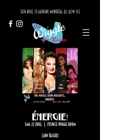
3874 BOUL. ST-LAURENT, MONTRÉAL, QC, H2W 1Y2
ÉNERGIE!
sam. 22 juill.
  |  
L'Espace Wiggle Room
(add teaser)