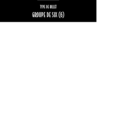
Type de billet
Groupe de six (6)
Plus d'info
Prix
222,00 $
Complet
Type de billet
Groupe de huit (8)
Plus d'info
Prix
296,00 $
Cet événement est complet