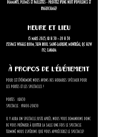
diamants, plumes et paillettes - profitez d'une nuit d'opulence et
d'aguichage!
Heure et lieu
15 mars 2025, 18 h 30 – 20 h 30
L'Espace Wiggle Room, 3874 Boul. Saint-Laurent, Montréal, QC H2W
1Y2, Canada
À propos de l'événement
Pour cet événement, nous avons des horaires spéciaux pour 
les portes et les spectacles !
Portes : 18h30
Spectacle : 19h00-20h30
Il y aura un spectacle juste après, nous vous demandons donc 
de vous préparer à quitter la salle une fois le spectacle 
terminé. Nous espérons que vous apprécierez le spectacle!