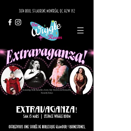
3874 BOUL. ST-LAURENT, MONTRÉAL, QC, H2W 1Y2
Extravaganza!
sam. 15 mars
  |  
L'Espace Wiggle Room
Offrez-vous une soirée de burlesque glamour ! Rhinestones,