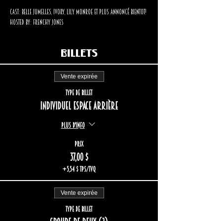
Cast: Belle Jumelles, Ivory, Lily Monroe et plus annoncé bientot!
Hosted by: Frenchy Jones
Billets
Vente expirée
Type de billet
Individuel espace arrière
Plus d'info
Prix
37,00 $
+5,54 $ TPS/TVQ
Vente expirée
Type de billet