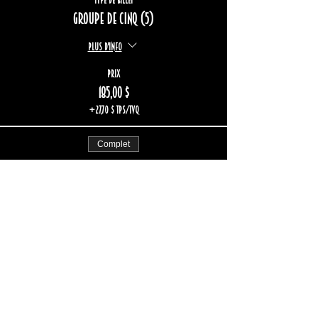
Groupe de cinq (5)
Plus d'info
Prix
185,00 $
+27,70 $ TPS/TVQ
Complet
Type de billet
Groupe de six (6)
Plus d'info
Prix
222,00 $
+33,24 $ TPS/TVQ
Complet