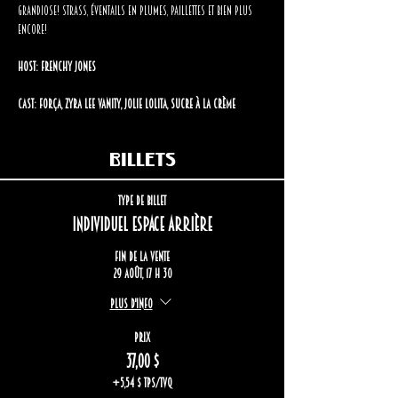
grandiose! Strass, éventails en plumes, paillettes et bien plus 
encore!
Host: Frenchy Jones
Cast: Força, Zyra Lee Vanity, Jolie Lolita, Sucre à la Crème
Billets
Type de billet
Individuel espace arrière
Fin de la vente
29 août, 17 h 30
Plus d'info
Prix
37,00 $
+5,54 $ TPS/TVQ