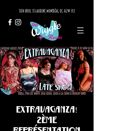
3874 BOUL. ST-LAURENT, MONTRÉAL, QC, H2W 1Y2
Extravaganza!
2ème
représentation