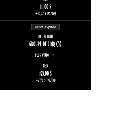
111,00 $
+16,62 $ TPS/TVQ
Vente expirée
Type de billet
Groupe de cinq (5)
Plus d'info
Prix
185,00 $
+27,70 $ TPS/TVQ
Vente expirée
Type de billet
Groupe de six (6)
Plus d'info