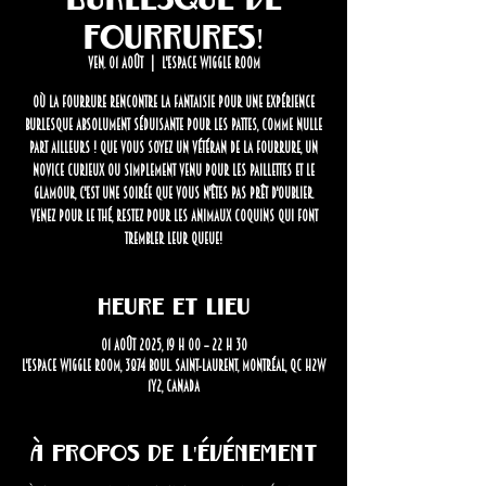
fourrures!
ven. 01 août
  |  
L'Espace Wiggle Room
Où la fourrure rencontre la fantaisie pour une expérience
burlesque absolument séduisante pour les pattes, comme nulle
part ailleurs ! Que vous soyez un vétéran de la fourrure, un
novice curieux ou simplement venu pour les paillettes et le
glamour, c'est une soirée que vous n'êtes pas prêt d'oublier.
Venez pour le thé, restez pour les animaux coquins qui font
trembler leur queue!
Heure et lieu
01 août 2025, 19 h 00 – 22 h 30
L'Espace Wiggle Room, 3874 Boul. Saint-Laurent, Montréal, QC H2W
1Y2, Canada
À propos de l'événement