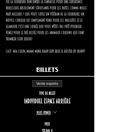
Où la fourrure rencontre la fantaisie pour une expérience 
burlesque absolument séduisante pour les pattes, comme nulle 
part ailleurs ! Que vous soyez un vétéran de la fourrure, un 
novice curieux ou simplement venu pour les paillettes et le 
glamour, c'est une soirée que vous n'êtes pas prêt d'oublier. 
Venez pour le thé, restez pour les animaux coquins qui font 
trembler leur queue!
Cast: Mia Culpa, Miami Minx, Rhapsody Blue & Hosted by Irony!
Billets
Vente expirée
Type de billet
Individuel espace arrière
Plus d'info
Prix