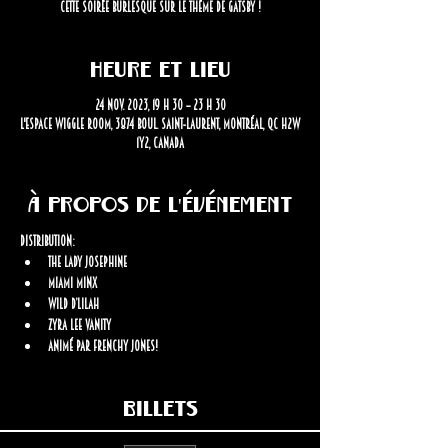
cette soirée burlesque sur le thème de Gatsby !
Heure et lieu
24 nov. 2023, 19 h 30 – 23 h 30
L'Espace Wiggle Room, 3874 Boul. Saint-Laurent, Montréal, QC H2W
1Y2, Canada
À propos de l'événement
Distribution: 
The Lady Josephine
Miami Minx 
Wild D’Lilah 
Zyra Lee Vanity
Animé par Frenchy Jones!
Billets