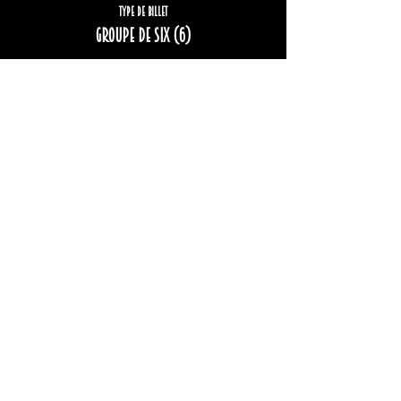
Type de billet
Groupe de six (6)
Plus d'info
Prix
222,00 $
Complet
Type de billet
Groupe de huit (8)
Plus d'info
Prix
296,00 $
Cet événement est complet