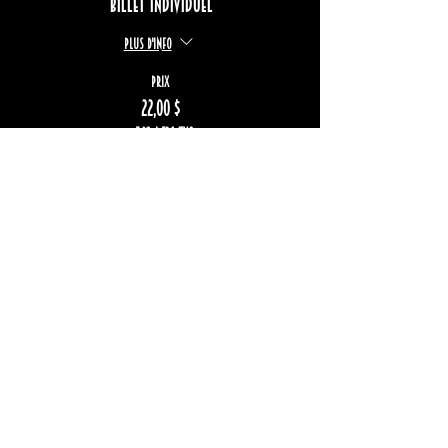
billet individuel
Plus d'info
Prix
22,00 $
+3,29 $ TPS/TVQ
Restez informé
S'inscrire
S'inscrire à notre infolettre