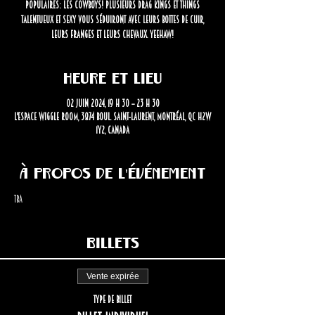
populaires: les cowboys! Plusieurs drag kings et things
talentueux et sexy vous séduiront avec leurs bottes de cuir,
leurs franges et leurs chevaux. Yeehaw!
Heure et lieu
02 juin 2024, 19 h 30 – 23 h 30
L'Espace Wiggle Room, 3874 Boul. Saint-Laurent, Montréal, QC H2W
1Y2, Canada
À propos de l'événement
TBA
Billets
Vente expirée
Type de billet