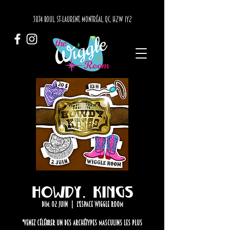
3874 BOUL. ST-LAURENT, MONTRÉAL, QC, H2W 1Y2
Howdy, Kings
dim. 02 juin
  |  
L'Espace Wiggle Room
"Venez célébrer un des archétypes masculins les plus