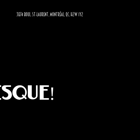
3874 BOUL. ST-LAURENT, MONTRÉAL, QC, H2W 1Y2
esque!