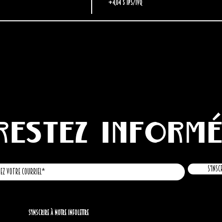
+4,04 $ TPS/TVQ
Restez inform
S'insc
S'inscrire à notre infolettre