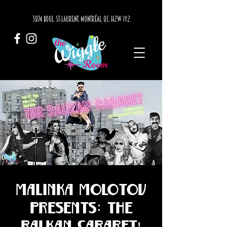
3874 BOUL. ST-LAURENT, MONTRÉAL, QC, H2W 1Y2
Malinka Molotov
Presents: The
Balkan Cabaret!