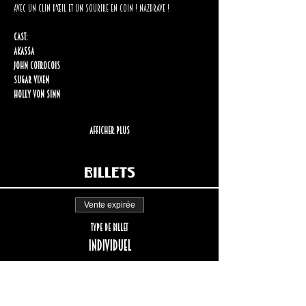
avec un clin d'œil et un sourire en coin ! Nazdrave !
Cast:
Akassa
John Cotrocois
Sugar Vixen
Holly Von Sinn
Afficher plus
Billets
Vente expirée
Type de billet
Individuel
Plus d'info
Prix