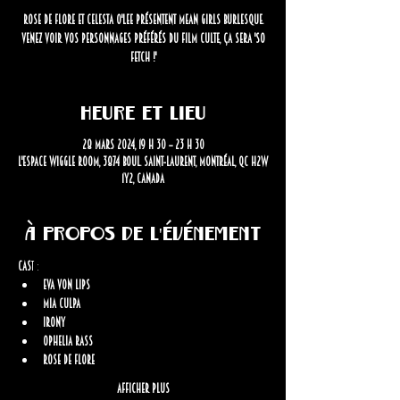
Rose de Flore et Celesta O'Lee présentent Mean Girls Burlesque.
Venez voir vos personnages préférés du film culte, ça sera 'so
fetch !'
Heure et lieu
28 mars 2024, 19 h 30 – 23 h 30
L'Espace Wiggle Room, 3874 Boul. Saint-Laurent, Montréal, QC H2W
1Y2, Canada
À propos de l'événement
Cas
t :
Eva Von Lips
Mia Culpa
Irony
Ophelia Rass
Rose de Flore
Afficher plus