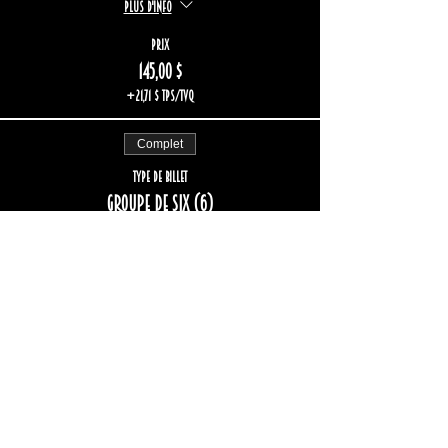
Plus d'info
Prix
145,00 $
+21,71 $ TPS/TVQ
Complet
Type de billet
Groupe de six (6)
Plus d'info
Prix
174,00 $
+26,06 $ TPS/TVQ
Complet
Type de billet
Groupe de huit (8)