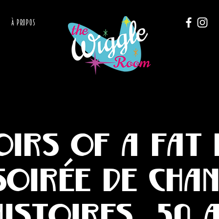
À PROPOS
irs of a fat 
soirée de cha
histoires, 50 