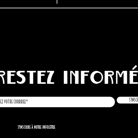
Restez inform
S'insc
S'inscrire à notre infolettre