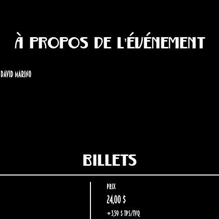
À propos de l'événement
t David Marino
Billets
Prix
24,00 $
+3,59 $ TPS/TVQ