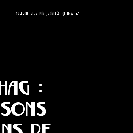
3874 BOUL. ST-LAURENT, MONTRÉAL, QC, H2W 1Y2
hag :
nsons
ans de