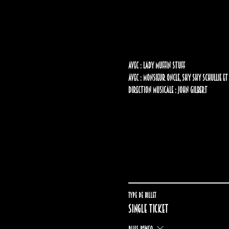
Avec : Lady Muffin Stuff
Avec : Monsieur Oncle, Shy Shy Schullie e
Direction musicale : John Gilbert
Type de billet
Single ticket
Plus d'info