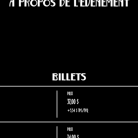
À propos de l'événement
Billets
Prix
37,00 $
+5,54 $ TPS/TVQ
Prix
74,00 $