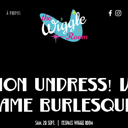
À PROPOS
ion Undress! 
ame Burlesqu
sam. 28 sept.
  |  
L'Espace Wiggle Room