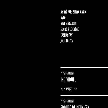
Animé par: Selma Gahd
Avec: 
Yike Macaroni
Sucre à Le Crème 
Enshantay 
Jolie Lolita
Type de billet
Individuel
Plus d'info
Type de billet
Groupe de deux (2)