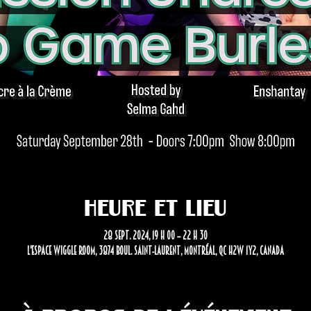
Heure et lieu
28 sept. 2024, 19 h 00 – 22 h 30
L'Espace Wiggle Room, 3874 Boul. Saint-Laurent, Montréal, QC H2W 1Y2, Canada