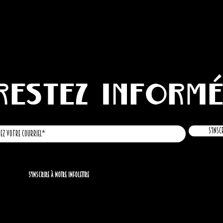
Restez inform
S'insc
S'inscrire à notre infolettre