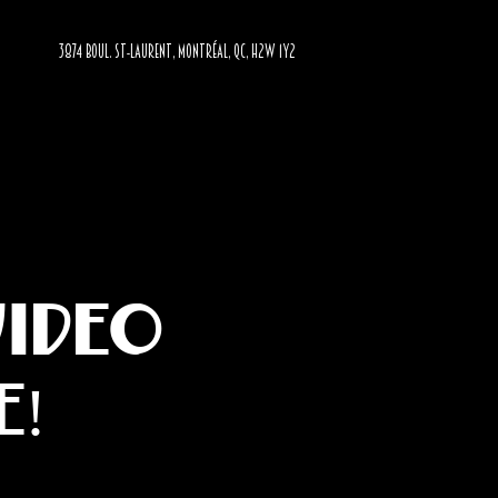
3874 BOUL. ST-LAURENT, MONTRÉAL, QC, H2W 1Y2
Video
e!