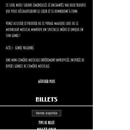
Ce soir, nous serons émerveillés et enchantés par deux troupes 
qui vous réchaufferont le cœur et se donneront à fond.
Venez assister et profiter de ce voyage magique lors de ce 
Moonlight Musical Mimprov, un spectacle inédit et unique en 
son genre !
ACTE 1 : GENRE VALGENRE
Une mini-comédie musicale entièrement improvisée, inspirée de 
divers genres de comédie musicale.
Afficher plus
Billets
Vente expirée
Type de billet