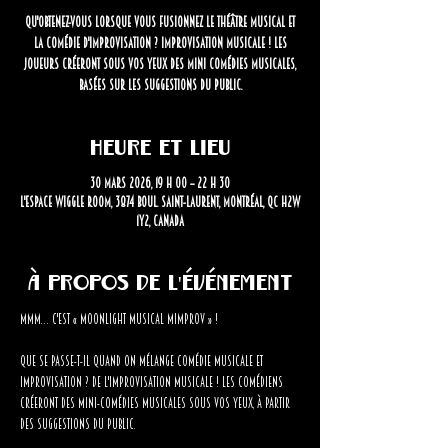
Qu'obtenez-vous lorsque vous fusionnez le théâtre musical et
la comédie d'improvisation ? Improvisation musicale ! Les
joueurs créeront sous vos yeux des mini comédies musicales,
basées sur les suggestions du public.
Heure et lieu
30 mars 2026, 19 h 00 – 22 h 30
L'Espace Wiggle Room, 3874 Boul. Saint-Laurent, Montréal, QC H2W
1Y2, Canada
À propos de l'événement
Mmm… C'est « Moonlight Musical Mimprov » !
Que se passe-t-il quand on mélange comédie musicale et 
improvisation ? De l'improvisation musicale ! Les comédiens 
créeront des mini-comédies musicales sous vos yeux, à partir 
des suggestions du public.