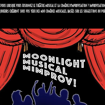
-vous lorsque vous fusionnez le théâtre musical et la comédie d'improvisation ? Improvisation
 joueurs créeront sous vos yeux des mini comédies musicales, basées sur les suggestions du pub