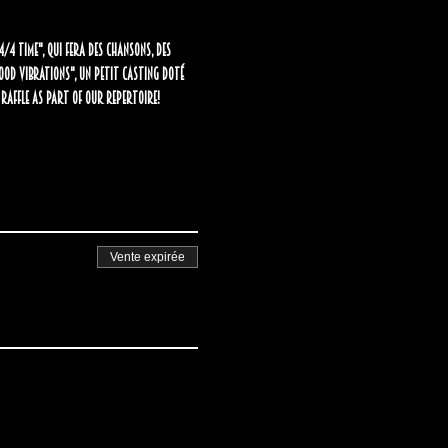
/4 Time", qui fera des chansons, des 
ood Vibrations", un petit casting doté 
 raffle as part of our repertoire!
Vente expirée