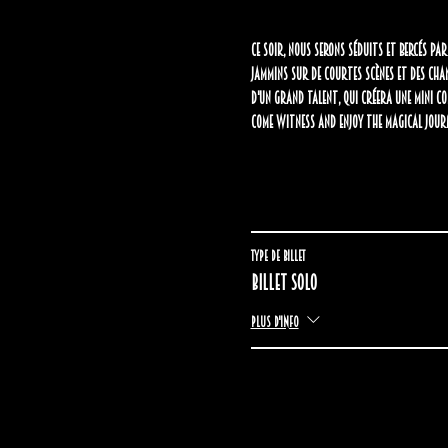
Ce soir, nous serons séduits et bercés pa
jammins sur de courtes scènes et des cha
d'un grand talent, qui créera une mini co
Come witness and enjoy the magical journ
Type de billet
Billet solo
Plus d'info