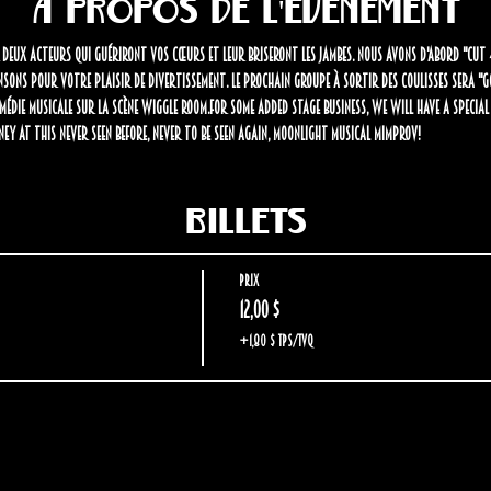
À propos de l'événement
r deux acteurs qui guériront vos cœurs et leur briseront les jambes. Nous avons d'abord "Cut 4
nsons pour votre plaisir de divertissement. Le prochain groupe à sortir des coulisses sera "G
médie musicale sur la scène Wiggle Room.For some added stage business, we will have a special
ey at this never seen before, never to be seen again, Moonlight Musical Mimprov!
Billets
Prix
12,00 $
+1,80 $ TPS/TVQ