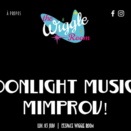
À PROPOS
onlight Musi
Mimprov!
lun. 03 juin
  |  
L'Espace Wiggle Room