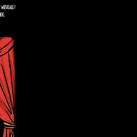
 musicale !
lic.