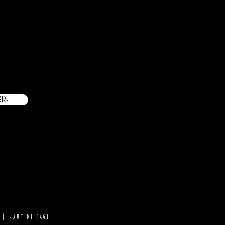
é
rire
|
Haut de page