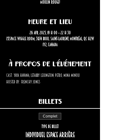
Moulin Rouge!
Heure et lieu
26 avr. 2025, 19 h 00 – 22 h 30
L'Espace Wiggle Room, 3874 Boul. Saint-Laurent, Montréal, QC H2W
1Y2, Canada
À propos de l'événement
Cast: Yaya Havana, LeTabby Lexington, Petro, Mina Minou
Hosted by: Frenchy Jones
Billets
Complet
Type de billet
Individuel espace arrière