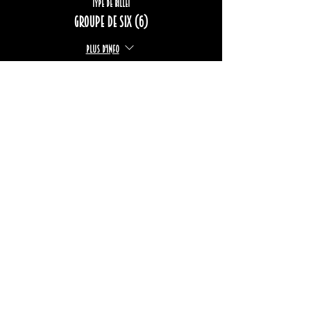
Type de billet
Groupe de six (6)
Plus d'info
Prix
222,00 $
+33,24 $ TPS/TVQ
Complet
Type de billet
Groupe de huit (8)
Plus d'info
Prix
296,00 $
+44,33 $ TPS/TVQ