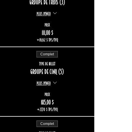
Groupe de trois (3)
Plus d'info
Prix
111,00 $
+16,62 $ TPS/TVQ
Complet
Type de billet
Groupe de cinq (5)
Plus d'info
Prix
185,00 $
+27,70 $ TPS/TVQ
Complet