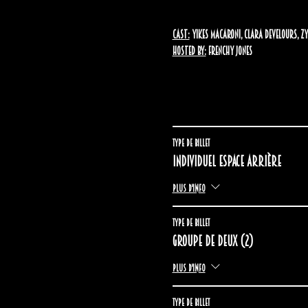
Cast:
 Yikes Macaroni, Clara Develours, Z
Hosted By:
 Frenchy Jones
Type de billet
Individuel espace arrière
Plus d'info
Type de billet
Groupe de deux (2)
Plus d'info
Type de billet