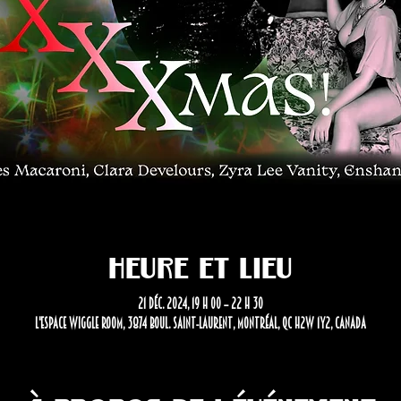
Heure et lieu
21 déc. 2024, 19 h 00 – 22 h 30
L'Espace Wiggle Room, 3874 Boul. Saint-Laurent, Montréal, QC H2W 1Y2, Canada