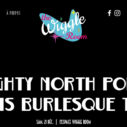
À PROPOS
hty North Po
as Burlesque T
sam. 21 déc.
  |  
L'Espace Wiggle Room