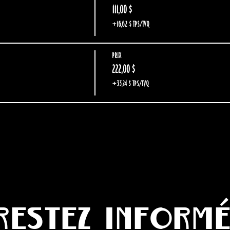
111,00 $
+16,62 $ TPS/TVQ
Prix
222,00 $
+33,24 $ TPS/TVQ
Restez inform