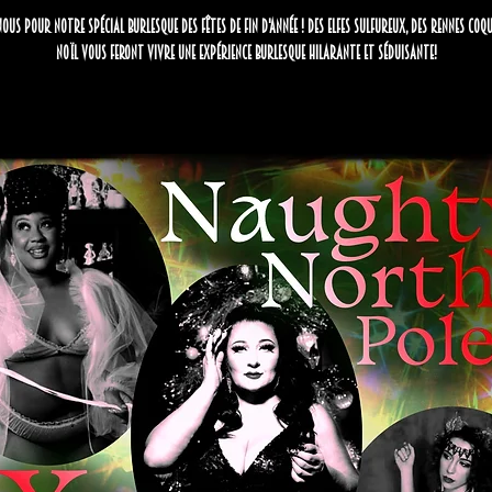
nous pour notre spécial burlesque des fêtes de fin d'année ! Des elfes sulfureux, des rennes coq
Noël vous feront vivre une expérience burlesque hilarante et séduisante!