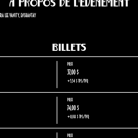
À propos de l'événement
yra Lee Vanity, Enshantay
Billets
Prix
37,00 $
+5,54 $ TPS/TVQ
Prix
74,00 $
+11,08 $ TPS/TVQ
Prix