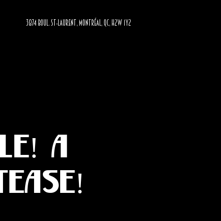
3874 BOUL. ST-LAURENT, MONTRÉAL, QC, H2W 1Y2
le! A
ease!