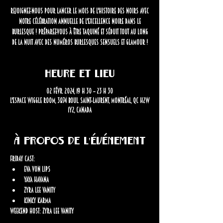
Rejoignez-nous pour lancer le Mois de l'histoire des Noirs avec
notre célébration annuelle de l'excellence noire dans le
burlesque ! Préparez-vous à être taquiné et séduit tout au long
de la nuit avec des numéros burlesques sensuels et glamour !
Heure et lieu
02 févr. 2024, 19 h 30 – 23 h 30
L'Espace Wiggle Room, 3874 Boul. Saint-Laurent, Montréal, QC H2W
1Y2, Canada
À propos de l'événement
Friday Cast: 
Eva Von Lips 
Yaya Havana 
Zyra Lee Vanity
Kinky Karma
Weekend Host: Zyra Lee Vanity