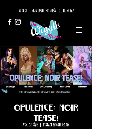
3874 BOUL. ST-LAURENT, MONTRÉAL, QC, H2W 1Y2
Opulence: Noir
Tease!
ven. 02 févr.
  |  
L'Espace Wiggle Room