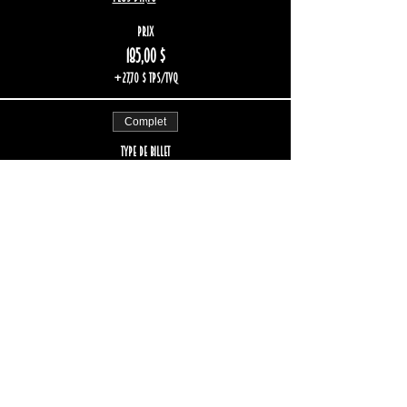
Prix
185,00 $
+27,70 $ TPS/TVQ
Complet
Type de billet
Groupe de six (6)
Plus d'info
Prix
222,00 $
+33,24 $ TPS/TVQ
Vente expirée
Type de billet
Groupe de huit (8)