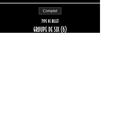
Complet
Type de billet
Groupe de six (6)
Plus d'info
Prix
222,00 $
+33,24 $ TPS/TVQ
Complet
Type de billet
Groupe de huit (8)
Plus d'info
Prix
296,00 $