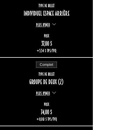
Type de billet
Individuel espace arrière
Plus d'info
Prix
37,00 $
+5,54 $ TPS/TVQ
Complet
Type de billet
Groupe de deux (2)
Plus d'info
Prix
74,00 $
+11,08 $ TPS/TVQ