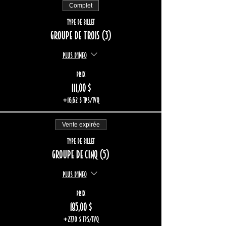
Complet
Type de billet
Groupe de trois (3)
Plus d'info
Prix
111,00 $
+16,62 $ TPS/TVQ
Vente expirée
Type de billet
Groupe de cinq (5)
Plus d'info
Prix
185,00 $
+27,70 $ TPS/TVQ