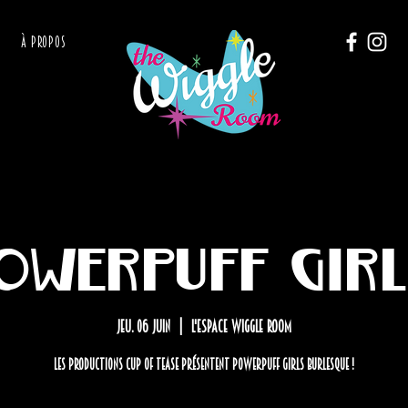
À PROPOS
owerpuff Girl
jeu. 06 juin
  |  
L'Espace Wiggle Room
Les productions Cup Of Tease présentent Powerpuff Girls Burlesque !