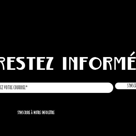
Restez inform
S'insc
S'inscrire à notre infolettre