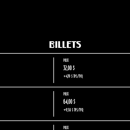
Billets
Prix
32,00 $
+4,79 $ TPS/TVQ
Prix
64,00 $
+9,58 $ TPS/TVQ
Prix