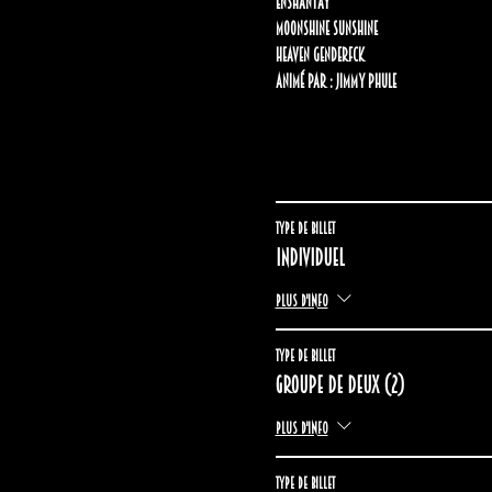
Enshantay
Moonshine Sunshine
Heaven Genderfck
Animé par : Jimmy Phule
Type de billet
Individuel
Plus d'info
Type de billet
Groupe de deux (2)
Plus d'info
Type de billet