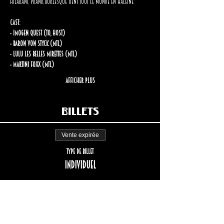
hilarant, Prank Burlesque tient tout le monde en haleine.
Cast:
- Imogen Quest (TO, host)
- Baron von Styck (MTL)
- Lulu les Belles Mirettes (MTL)
- Martini Foxx (MTL)
Afficher plus
Billets
Vente expirée
Type de billet
Individuel
Plus d'info
Prix
27,00 $