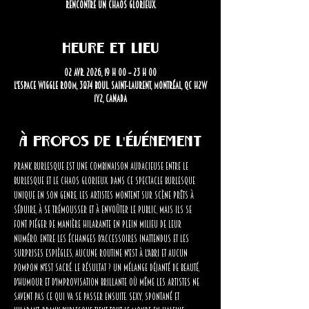
rencontre un chaos glorieux.
Heure et lieu
02 avr. 2026, 19 h 00 – 23 h 00
L'Espace Wiggle Room, 3874 Boul. Saint-Laurent, Montréal, QC H2W
1Y2, Canada
À propos de l'événement
Prank Burlesque est une combinaison audacieuse entre le 
burlesque et le chaos glorieux. Dans ce spectacle burlesque 
unique en son genre, les artistes montent sur scène prêts à 
séduire, à se trémousser et à envoûter le public, mais ils se 
font piéger de manière hilarante en plein milieu de leur 
numéro. Entre les échanges d'accessoires inattendus et les 
surprises espiègles, aucune routine n'est à l'abri et aucun 
pompon n'est sacré. Le résultat ? Un mélange déjanté de beauté, 
d'humour et d'improvisation brillante où même les artistes ne 
savent pas ce qui va se passer ensuite. Sexy, spontané et 