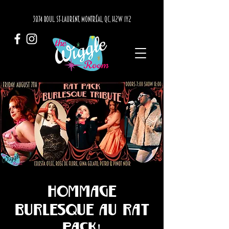
3874 BOUL. ST-LAURENT, MONTRÉAL, QC, H2W 1Y2
Hommage
burlesque au Rat
Pack!