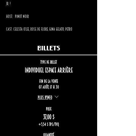
Jr. !
Host:  Pinot Noir
Cast: Celesta O’Lee, Rose de Flore, Gina Gelato, Petro
Billets
Type de billet
Individuel espace arrière
Fin de la vente
07 août, 17 h 30
Plus d'info
Prix
37,00 $
+5,54 $ TPS/TVQ
Quantité