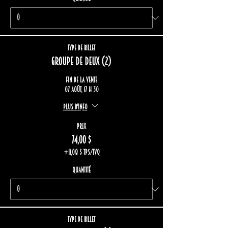
Type de billet
Groupe de deux (2)
Fin de la vente
07 août, 17 h 30
Plus d'info
Prix
74,00 $
+11,08 $ TPS/TVQ
Quantité
Type de billet