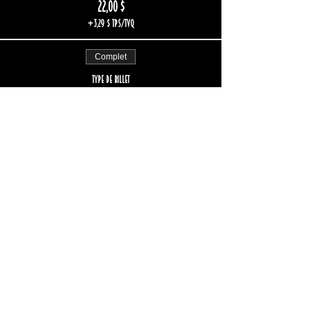
22,00 $
+3,29 $ TPS/TVQ
Complet
Type de billet
REGULAR single ticket
Plus d'info
Prix
28,00 $
+4,19 $ TPS/TVQ
Cet événement est complet
Restez informé