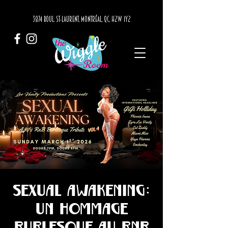
3874 BOUL. ST-LAURENT, MONTRÉAL, QC, H2W 1Y2
Sexual Awakening:
Un hommage
burlesque au RnB