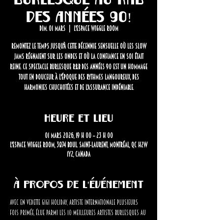
des années 90!
dim. 01 mars
  |  
L'Espace Wiggle Room
Remontez le temps jusqu'à cette décennie sensuelle où les slow
jams régnaient sur les ondes et où la confiance en soi était
reine. Ce spectacle burlesque R&B des années 90 est un hommage
tout en douceur à l'époque des rythmes langoureux, des
harmonies chuchotées et de l'assurance indéniable.
Heure et lieu
01 mars 2026, 19 h 00 – 23 h 00
L'Espace Wiggle Room, 3874 Boul. Saint-Laurent, Montréal, QC H2W
1Y2, Canada
À propos de l'événement
Avec en vedette GiGi Holiday, artiste internationale plusieurs 
fois primée, élue parmi les 10 meilleures artistes burlesques au 