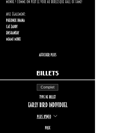
monde ! Comme on peut le voir au Burlesque Hall of Fame!
Avec également
:
Pheonix Inana
Cat Zaddy
Enshantay 
Miami Minx
Afficher plus
Billets
Complet
Type de billet
EARLY BIRD Individuel
Plus d'info
Prix