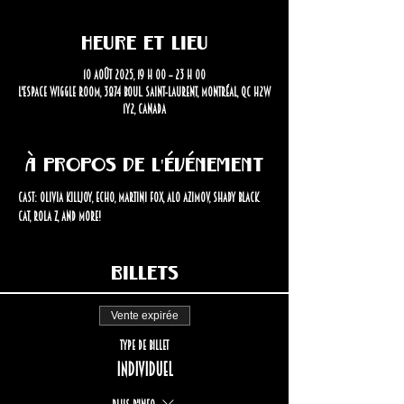
Heure et lieu
10 août 2025, 19 h 00 – 23 h 00
L'Espace Wiggle Room, 3874 Boul. Saint-Laurent, Montréal, QC H2W
1Y2, Canada
À propos de l'événement
Cast: Olivia Killjoy, Echo, Martini Fox, Alo Azimov, Shady Black 
Cat, Rola Z, and more!
Billets
Vente expirée
Type de billet
Individuel