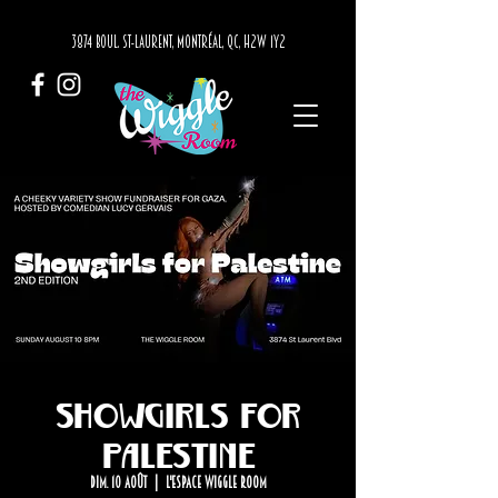
3874 BOUL. ST-LAURENT, MONTRÉAL, QC, H2W 1Y2
Showgirls for
Palestine
dim. 10 août
  |  
L'Espace Wiggle Room