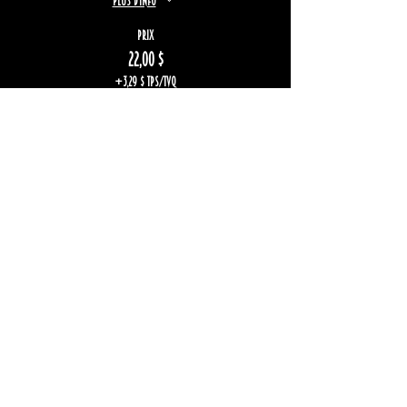
Plus d'info
Prix
22,00 $
+3,29 $ TPS/TVQ
Restez informé
S'inscrire
S'inscrire à notre infolettre
©L'ESPACE WIGGLE ROOM |
Politique de confidentialité
|
Politique
de remboursement
|
Haut de page