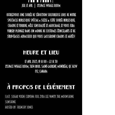
jeu. 17 avr.
  |  
L'Espace Wiggle Room
Offrez-vous une soirée de séduction sulfureuse lors de notre
spectacle burlesque spécial « SIZZLE ». Cette soirée burlesque,
chaude et torride, mêle sensualité et aguichage, et vous fera
vibrer! Plongez dans un monde de costumes étincelants et de
strip-teases audacieux qui vous laisseront chauds et agités!
Heure et lieu
17 avr. 2025, 19 h 00 – 22 h 30
L'Espace Wiggle Room, 3874 Boul. Saint-Laurent, Montréal, QC H2W
1Y2, Canada
À propos de l'événement
Cast: Sugar Vixen, Cervena Fox, Zyra Lee Vanity, The Moonshine 
Sunshine 
Hosted by: Frenchy Jones