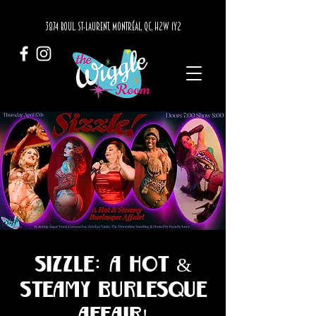
3874 BOUL. ST-LAURENT, MONTRÉAL, QC, H2W 1Y2
Sizzle: A Hot &
Steamy Burlesque
Affair!