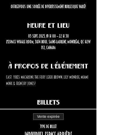
Offrez-vous une soirée de divertissement burlesque varié!
Heure et lieu
05 sept. 2025, 19 h 00 – 22 h 30
L'Espace Wiggle Room, 3874 Boul. Saint-Laurent, Montréal, QC H2W
1Y2, Canada
À propos de l'événement
Cast: Yikes Macaroni, The Foxy Lexxi Brown, Lily Monroe, Miami 
Minx & Frenchy Jones!
Billets
Vente expirée
Type de billet
Individuel espace arrière