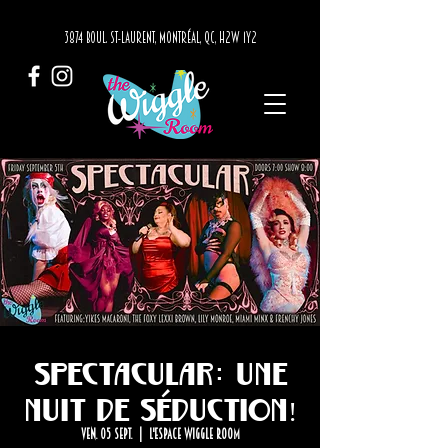
3874 BOUL. ST-LAURENT, MONTRÉAL, QC, H2W 1Y2
Spectacular: Une
Nuit de Séduction!
ven. 05 sept.
  |  
L'Espace Wiggle Room