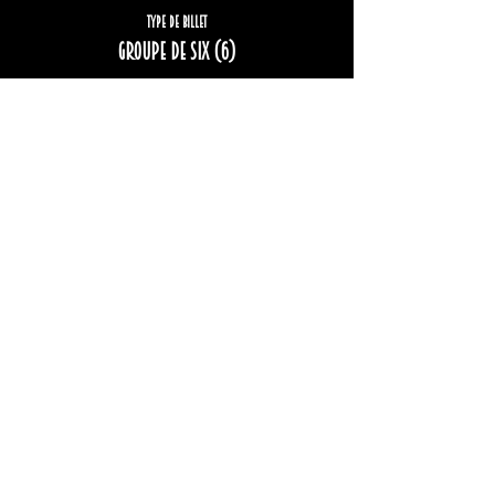
Type de billet
Groupe de six (6)
Plus d'info
Prix
222,00 $
+33,24 $ TPS/TVQ
Complet
Type de billet
Groupe de huit (8)
Plus d'info
Prix
296,00 $
+44,33 $ TPS/TVQ