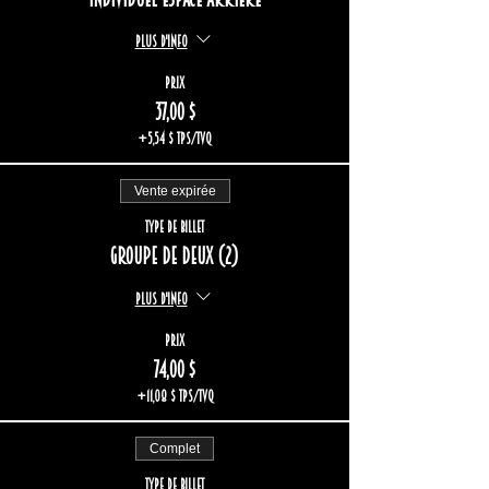
Plus d'info
Prix
37,00 $
+5,54 $ TPS/TVQ
Vente expirée
Type de billet
Groupe de deux (2)
Plus d'info
Prix
74,00 $
+11,08 $ TPS/TVQ
Complet
Type de billet