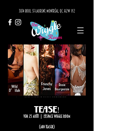
3874 BOUL. ST-LAURENT, MONTRÉAL, QC, H2W 1Y2
Tease!
ven. 25 août
  |  
L'Espace Wiggle Room
(add teaser)