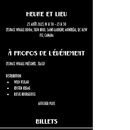
Heure et lieu
25 août 2023, 19 h 30 – 23 h 30
L'Espace Wiggle Room, 3874 Boul. Saint-Laurent, Montréal, QC H2W
1Y2, Canada
À propos de l'événement
L'espace Wiggle présente…Tease!
Distribution:
Wild D’Lilah
Kosten Kreme
Rosie Bourgeoise
Afficher plus
Billets