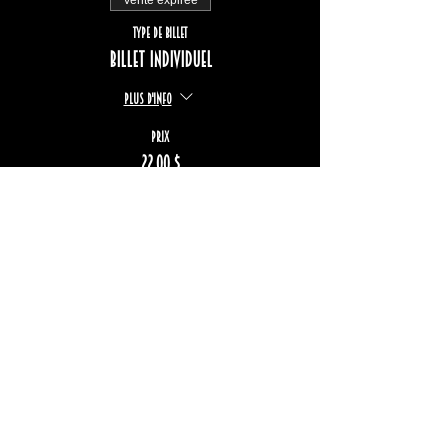
Vente expirée
Type de billet
Billet individuel
Plus d'info
Prix
22,00 $
+3,29 $ TPS/TVQ
Restez informé
S'inscrire