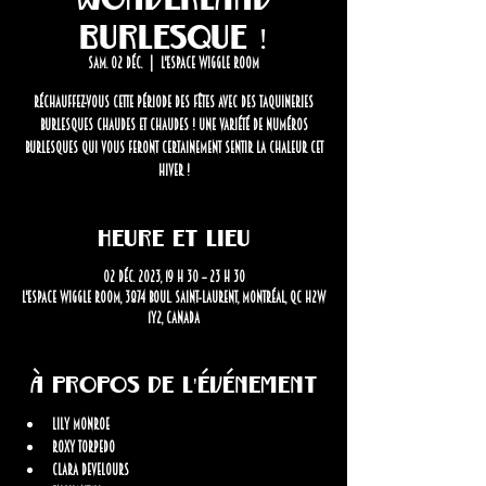
Burlesque !
sam. 02 déc.
  |  
L'Espace Wiggle Room
Réchauffez-vous cette période des fêtes avec des taquineries
burlesques chaudes et chaudes ! Une variété de numéros
burlesques qui vous feront certainement sentir la chaleur cet
hiver !
Heure et lieu
02 déc. 2023, 19 h 30 – 23 h 30
L'Espace Wiggle Room, 3874 Boul. Saint-Laurent, Montréal, QC H2W
1Y2, Canada
À propos de l'événement
Lily Monroe 
Roxy Torpedo 
Clara Develours 