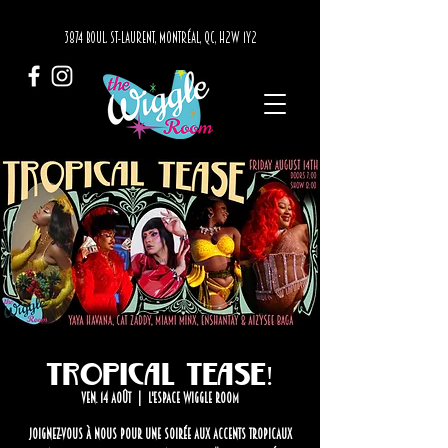
3874 BOUL. ST-LAURENT, MONTRÉAL, QC, H2W 1Y2
Tropical Tease!
ven. 14 août
  |  
L'Espace Wiggle Room
Joignez-vous à nous pour une soirée aux accents tropicaux