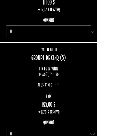
111,00 $
+16,62 $ TPS/TVQ
Quantité
Type de billet
Groupe de cinq (5)
Fin de la vente
14 août, 17 h 30
Plus d'info
Prix
185,00 $
+27,70 $ TPS/TVQ
Quantité