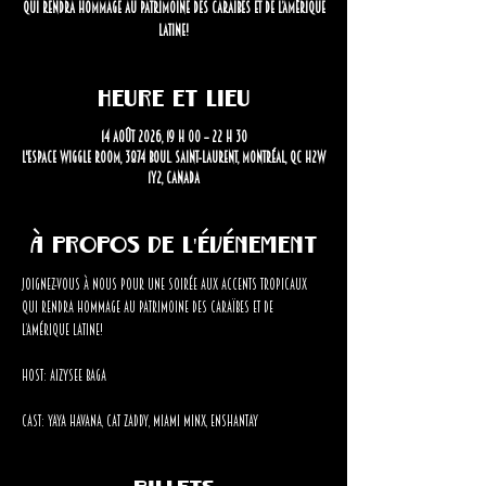
qui rendra hommage au patrimoine des Caraïbes et de l’Amérique
latine!
Heure et lieu
14 août 2026, 19 h 00 – 22 h 30
L'Espace Wiggle Room, 3874 Boul. Saint-Laurent, Montréal, QC H2W
1Y2, Canada
À propos de l'événement
Joignez-vous à nous pour une soirée aux accents tropicaux 
qui rendra hommage au patrimoine des Caraïbes et de 
l’Amérique latine!
Host: Aizysee Baga
Cast: YaYa Havana, Cat Zaddy, Miami Minx, Enshantay
Billets