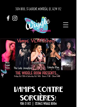
3874 BOUL. ST-LAURENT, MONTRÉAL, QC, H2W 1Y2
Vamps contre
sorcières!
ven. 13 oct.
  |  
L'Espace Wiggle Room