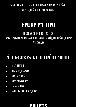
Vamps et sorcières se rencontrent pour une soirée de
burlesque à couper le souffle!
Heure et lieu
13 oct. 2023, 19 h 30 – 23 h 30
L'Espace Wiggle Room, 3874 Boul. Saint-Laurent, Montréal, QC H2W
1Y2, Canada
À propos de l'événement
Distribution : 
The Lady Josephine
Minx Arcana
Miss Sugarpuss
Celesta O’Lee
Animé par Frenchy Jones
Billets