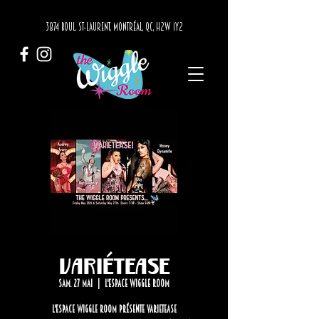
3874 BOUL. ST-LAURENT, MONTRÉAL, QC, H2W 1Y2
VariéTease
sam. 27 mai
  |  
L'Espace Wiggle Room
L'Espace Wiggle Room présente VarieTease