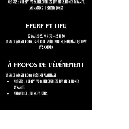
Artistes : Audrey Ivory, Hercusleeze, Joy Rider, Honey Dynamite.
Animatrice : Frenchy Jones
Heure et lieu
27 mai 2023, 19 h 30 – 23 h 30
L'Espace Wiggle Room, 3874 Boul. Saint-Laurent, Montréal, QC H2W
1Y2, Canada
À propos de l'événement
L'Espace Wiggle Room présente VarieTease
Artistes : Audrey Ivory, Hercusleeze, Joy Rider, Honey 
Dynamite
Animatrice : Frenchy Jones
Restez informé