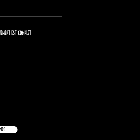
nement est complet
é
rire