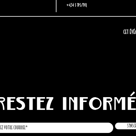
+4,34 $ TPS/TVQ
Cet évé
Restez inform
S'insc