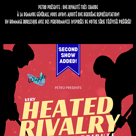
Petro présente : UNE RIVALITÉ TRÈS CHAUDE
À la demande générale, nous avons ajouté une DEUXIÈME REPRÉSENTATION!
Un hommage burlesque avec des performances inspirées de notre série télévisée préférée!