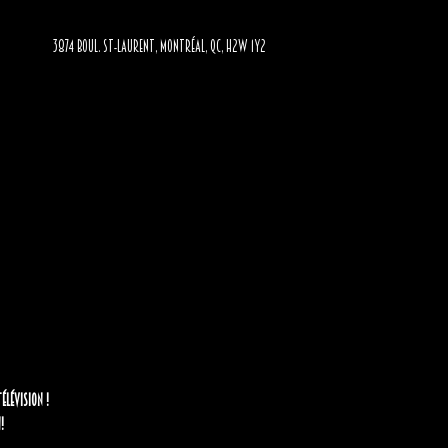
3874 BOUL. ST-LAURENT, MONTRÉAL, QC, H2W 1Y2
lévision !
!