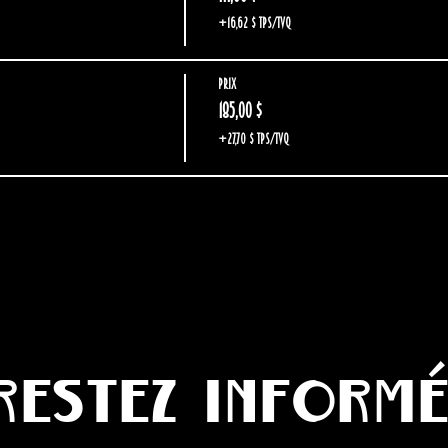
+16,62 $ TPS/TVQ
Prix
185,00 $
+27,70 $ TPS/TVQ
Restez inform