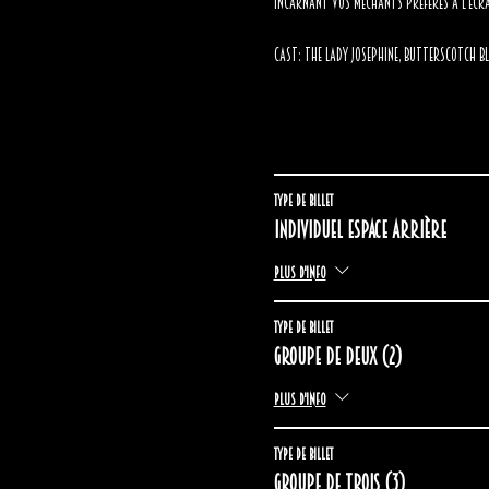
incarnant vos méchants préférés à l'écr
Cast: The Lady Josephine, Butterscotch Bl
Type de billet
Individuel espace arrière
Plus d'info
Type de billet
Groupe de deux (2)
Plus d'info
Type de billet
Groupe de trois (3)