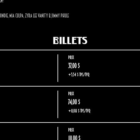
an!
ondie, Mia Culpa, Zyra Lee Vanity & Jimmy Phule
Billets
Prix
37,00 $
+5,54 $ TPS/TVQ
Prix
74,00 $
+11,08 $ TPS/TVQ
Prix
111,00 $