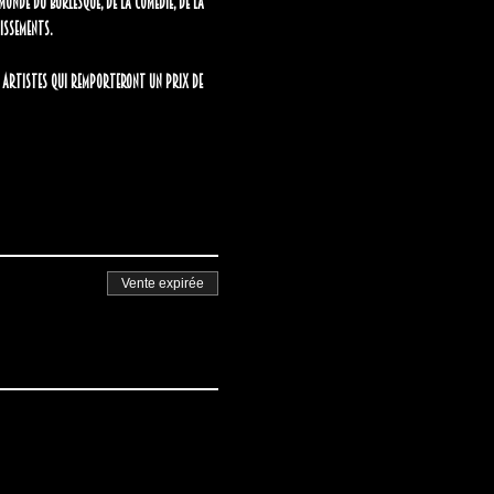
monde du burlesque, de la comédie, de la 
tissements.
ux artistes qui remporteront un prix de 
Vente expirée