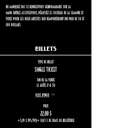
Ne manquez pas ce rendez-vous hebdomadaire sur la 
Main.
Entrez, asseyez-vous, dégustez le cocktail de la semaine et 
votez pour les deux artistes qui remporteront un prix de 50 et 
100 dollars.
Billets
Type de billet
Single ticket
Fin de la vente
12 août, 17 h 30
Plus d'info
Prix
22,00 $
+3,29 $ TPS/TVQ
+ 0,63 $ de frais de billetterie