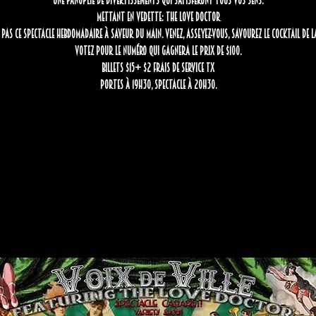
une panoplie de divertissements qui satisferont tous vos sens.
Mettant en vedette: The Love Doctor
pas ce spectacle hebdomadaire à saveur du Main. Venez, asseyez-vous, savourez le cocktail de l
votez pour le numéro qui gagnera le prix de $100.
Billets $15+ $2 frais de service tx
Portes à 19h30, spectacle à 20h30.