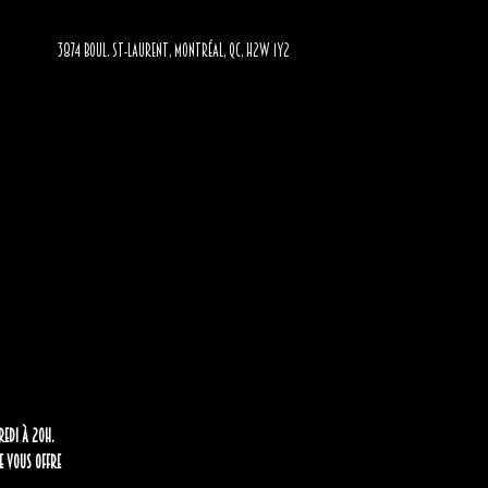
3874 BOUL. ST-LAURENT, MONTRÉAL, QC, H2W 1Y2
redi à 20h.
le vous offre