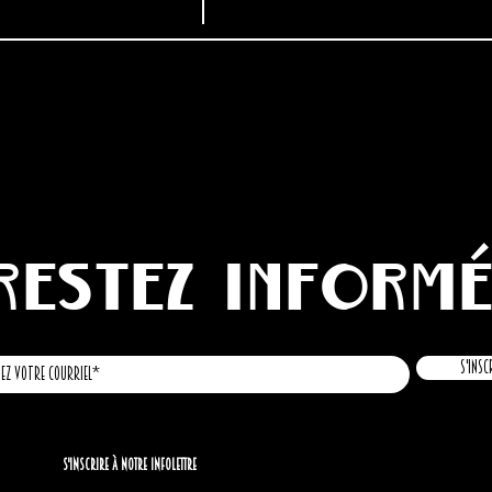
Restez inform
S'insc
S'inscrire à notre infolettre