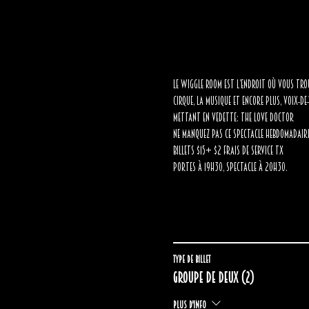
Le Wiggle Room est l’endroit où vous trouv
cirque, la musique et encore plus, Voix-de
Mettant en vedette: The Love Doctor
Ne manquez pas ce spectacle hebdomadaire 
Billets $15+ $2 frais de service tx
Portes à 19h30, spectacle à 20h30.
Type de billet
Groupe de deux (2)
Plus d'info