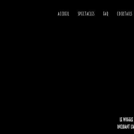
ACCUEIL
SPECTACLES
FAQ
COCKTAILS
Le Wiggle 
Incluant l’a