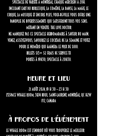
spectacle de variété à Montréal, chaque mercredi à 20h.
Incluant l’art du burlesque, la comédie, la danse, la magie, le
cirque, la musique et encore plus, Voix-de-Ville vous offre une
panoplie de divertissements qui satisferont tous vos sens.
Mettant en vedette: The Love Doctor
Ne manquez pas ce spectacle hebdomadaire à saveur du Main.
Venez, asseyez-vous, savourez le cocktail de la semaine et votez
pour le numéro qui gagnera le prix de $100.
Billets $15+ $2 frais de service tx
Portes à 19h30, spectacle à 20h30.
Heure et lieu
21 août 2024, 19 h 30 – 23 h 30
L'Espace Wiggle Room, 3874 Boul. Saint-Laurent, Montréal, QC H2W
1Y2, Canada
À propos de l'événement
Le Wiggle Room est l’endroit où vous trouverez LE meilleur 