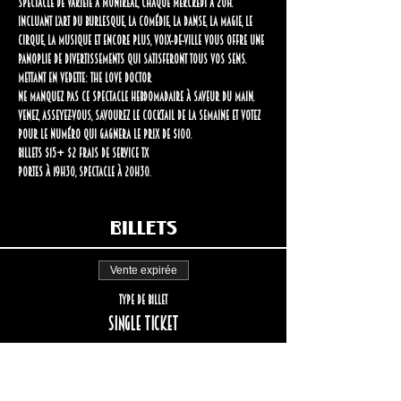
spectacle de variété à Montréal, chaque mercredi à 20h. 
Incluant l’art du burlesque, la comédie, la danse, la magie, le 
cirque, la musique et encore plus, Voix-de-Ville vous offre une 
panoplie de divertissements qui satisferont tous vos sens.
Mettant en vedette: The Love Doctor
Ne manquez pas ce spectacle hebdomadaire à saveur du Main. 
Venez, asseyez-vous, savourez le cocktail de la semaine et votez 
pour le numéro qui gagnera le prix de $100.
Billets $15+ $2 frais de service tx
Portes à 19h30, spectacle à 20h30.
Billets
Vente expirée
Type de billet
Single ticket
Plus d'info
Prix