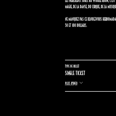
Les mercredis soirs au Wiggle Room, c'est 
magie, de la danse, du cirque, de la musiq
Ne manquez pas ce rendez-vous hebdomadai
50 et 100 dollars.
Type de billet
Single ticket
Plus d'info