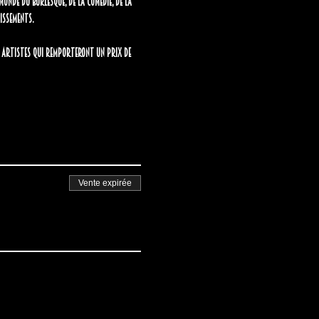
monde du burlesque, de la comédie, de la 
tissements.
ux artistes qui remporteront un prix de 
Vente expirée