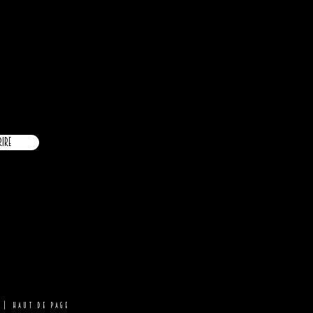
é
rire
|
Haut de page