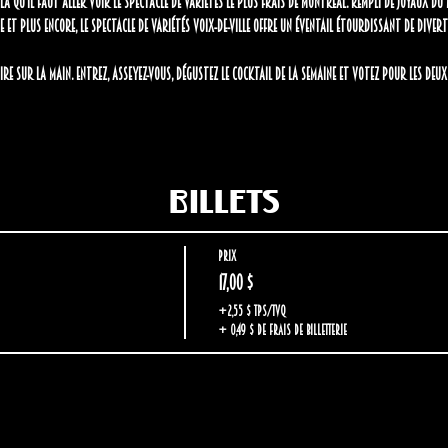
là qu'il faut aller voir le spectacle de variétés le plus frais de Montréal.
Rempli de joyaux du 
ue et plus encore, le spectacle de variétés Voix-de-Ville offre un éventail étourdissant de diver
re sur la Main.
Entrez, asseyez-vous, dégustez le cocktail de la semaine et votez pour les de
Billets
Prix
17,00 $
+2,55 $ TPS/TVQ
+ 0,49 $ de frais de billetterie