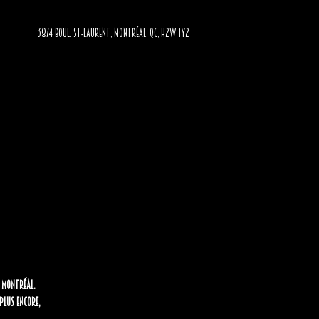
3874 BOUL. ST-LAURENT, MONTRÉAL, QC, H2W 1Y2
e Montréal.
 plus encore,