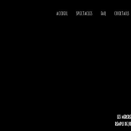
ACCUEIL
SPECTACLES
FAQ
COCKTAILS
Les mercre
Rempli de jo