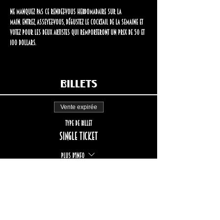
Ne manquez pas ce rendez-vous hebdomadaire sur la 
Main.
Entrez, asseyez-vous, dégustez le cocktail de la semaine et 
votez pour les deux artistes qui remporteront un prix de 50 et 
100 dollars.
Billets
Vente expirée
Type de billet
Single ticket
Plus d'info
Prix
17,00 $
+2,55 $ TPS/TVQ
+ 0,49 $ de frais de billetterie